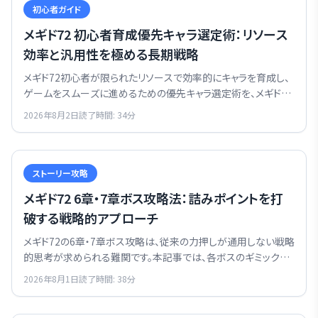
初心者ガイド
メギド72 初心者育成優先キャラ選定術：リソース
効率と汎用性を極める長期戦略
メギド72初心者が限られたリソースで効率的にキャラを育成し、
ゲームをスムーズに進めるための優先キャラ選定術を、メギド72
攻略研究者の黒崎レインが解説します。
2026年8月2日
読了時間:
34
分
ストーリー攻略
メギド72 6章・7章ボス攻略法：詰みポイントを打
破する戦略的アプローチ
メギド72の6章・7章ボス攻略は、従来の力押しが通用しない戦略
的思考が求められる難関です。本記事では、各ボスのギミックを
分解し、手持ちのメギドとオーブで再現性の高い攻略法を構築す
2026年8月1日
読了時間:
38
分
る独自の視点から解説します。