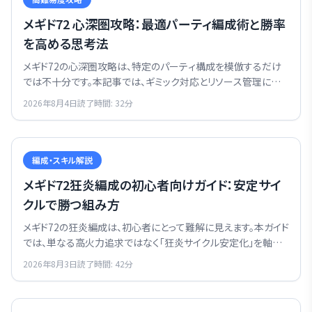
メギド72 心深圏攻略：最適パーティ編成術と勝率
を高める思考法
メギド72の心深圏攻略は、特定のパーティ構成を模倣するだけ
では不十分です。本記事では、ギミック対応とリソース管理に焦
点を当て、勝率を飛躍的に高めるための思考法とパーティ編成
2026年8月4日
読了時間:
32
分
の極意を解説します。
編成・スキル解説
メギド72狂炎編成の初心者向けガイド：安定サイ
クルで勝つ組み方
メギド72の狂炎編成は、初心者にとって難解に見えます。本ガイド
では、単なる高火力追求ではなく「狂炎サイクル安定化」を軸に、
初心者でも確実に勝てる狂炎編成の組み方を解説します。
2026年8月3日
読了時間:
42
分