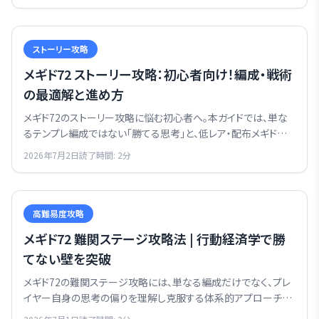
最大限に引き出す編成と立ち回りを徹底解説します。
ストーリー攻略
メギド72 ストーリー攻略：初心者向け！編成・戦術
の最適解と進め方
メギド72のストーリー攻略に悩む初心者へ。本ガイドでは、単な
るテンプレ編成ではない「勝てる思考」と、低レア・配布メギドでス
トーリーを効率的に進める方法を解説します。
2026年7月2日
読了時間:
2
分
高難易度攻略
メギド72 難関ステージ攻略法 | 行動経済学で勝
てない壁を突破
メギド72の難関ステージ攻略には、単なる編成だけでなく、プレ
イヤー自身の思考の偏りを理解し克服する体系的アプローチが
不可欠です。本記事で、勝てない状況を打開する秘訣を掴みまし