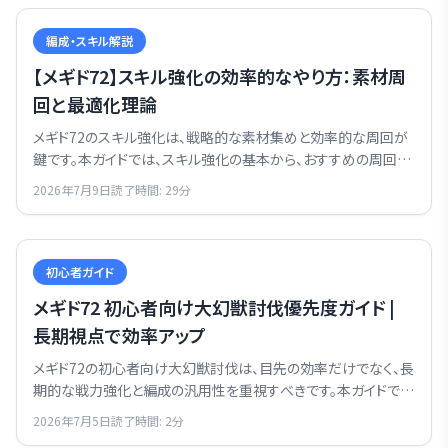
編成・スキル解説
【メギド72】スキル強化の効率的なやり方：素材周
回と最適化理論
メギド72のスキル強化は、戦略的な素材集めと効率的な周回が
鍵です。本ガイドでは、スキル強化の基本から、おすすめの周回ス
テージ、無駄を排除する最適化理論まで、実践的な攻略法を黒
2026年7月9日
読了時間:
29
分
崎レインが徹底解説します。
初心者ガイド
メギド72 初心者向け大幻獣討伐優先度ガイド |
長期視点で効率アップ
メギド72の初心者向け大幻獣討伐は、目先の効率だけでなく、長
期的な戦力強化と編成の汎用性を重視すべきです。本ガイドで最
適な討伐優先度を学び、リソースを最大限に活用してゲームを
2026年7月5日
読了時間:
2
分
効率的に攻略しましょう。