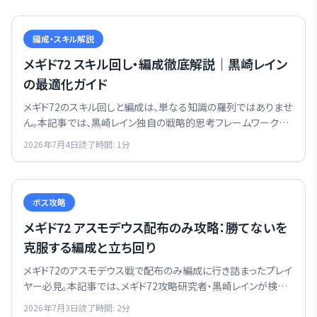
編成・スキル解説
メギド72 スキル回し・編成徹底解説｜黒崎レイン
の最適化ガイド
メギド72のスキル回しと編成は、単なる知識の羅列ではありませ
ん。本記事では、黒崎レイン独自の戦略的思考フレームワークに
基づき、プレイヤーが直面する「勝てない」課題を根本から解決す
2026年7月4日
読了時間:
1
分
るための具体的な方法を詳解します。
ボス攻略
メギド72 アスモデウス配布のみ攻略：勝てないを
克服する編成と立ち回り
メギド72のアスモデウス戦で配布のみ編成に行き詰まったプレイ
ヤー必見。本記事では、メギド72攻略研究者・黒崎レインが検証
に基づいた確実な攻略法を伝授し、配布メギドのポテンシャルを
2026年7月3日
読了時間:
2
分