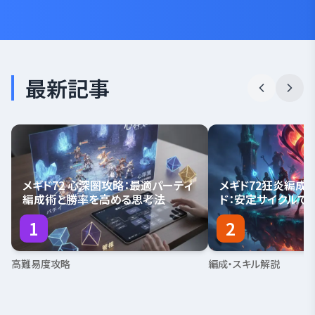
最新記事
メギド72 心深圏攻略：最適パーティ
メギド72狂炎編成
編成術と勝率を高める思考法
ド：安定サイクルで
1
2
高難易度攻略
編成・スキル解説