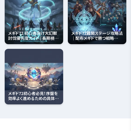
メギド72 初心者向け大幻獣
メギド72難関ステージ攻略法
討伐優先度ガイド | 長期視点
｜配布メギドで勝つ戦略
で効率アップ
【megido72-portal】
メギド72初心者必見！序盤を
効率よく進めるための具体的
な戦略と育成術