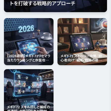
トを打破する戦略的アプローチ
【2026最新】メギド72リセマラ
メギド72 ストーリー攻略：初
当たりランキングと序盤攻略
心者向け！編成・戦術の最適
の最適解
解と進め方
メギド72 スキル回しと編成の