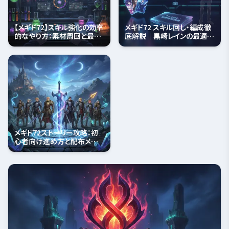
【メギド72】スキル強化の効率
メギド72 スキル回し・編成徹
的なやり方：素材周回と最適
底解説｜黒崎レインの最適化
化理論
ガイド
メギド72ストーリー攻略：初
心者向け進め方と配布メギド
活用術