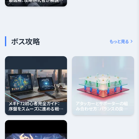
最適解：攻略研究者が解説す
る完全ガイド
ボス攻略
もっと見る
メギド72初心者完全ガイド：
アタッカーとサポーターの組
序盤をスムーズに進める戦略
み合わせ方：バランスの良い
的進め方 - megido72-
パーティ構築の3層最適化戦
portal.com
略