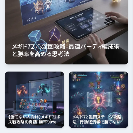
メギド72 心深圏攻略：最適パーティ編成術
と勝率を高める思考法
【勝てない人向け】メギド72ボ
メギド72 難関ステージ攻略
ス戦攻略の真髄：勝率90%超
法 | 行動経済学で勝てない壁
のオーブと編成術
を突破