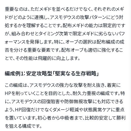
重要なのは、ただメギドを並べるだけでなく、それぞれのメギ
ドがどのように連携し、アスモデウスの攻撃パターンにどう対
処するかを理解することです。配布メギドの能力は限定的です
が、組み合わせとタイミング次第で限定メギドに劣らないパフ
ォーマンスを発揮します。特に、オーブの選択は配布編成の成
否を分ける重要な要素です。配布オーブも適切に強化するこ
とで、その性能は飛躍的に向上します。
編成例1：安定攻略型「堅実なる生存戦略」
この編成は、アスモデウスの強力な攻撃を耐え抜き、着実に
HPを削っていくことを目的とした、耐久力重視の編成です。特
に、アスモデウスの回復阻害や防御無視攻撃にも対応できる
よう、HP回復だけでなくダメージ軽減や状態異常ケアに重点
を置いています。初心者から中級者まで、比較的安定して勝利
を狙える構成です。