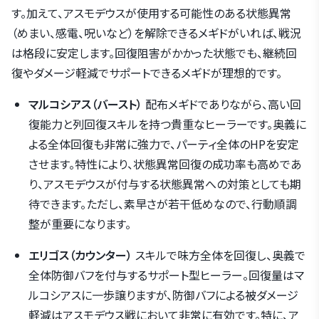
す。加えて、アスモデウスが使用する可能性のある状態異常
（めまい、感電、呪いなど）を解除できるメギドがいれば、戦況
は格段に安定します。回復阻害がかかった状態でも、継続回
復やダメージ軽減でサポートできるメギドが理想的です。
マルコシアス（バースト）
配布メギドでありながら、高い回
復能力と列回復スキルを持つ貴重なヒーラーです。奥義に
よる全体回復も非常に強力で、パーティ全体のHPを安定
させます。特性により、状態異常回復の成功率も高めであ
り、アスモデウスが付与する状態異常への対策としても期
待できます。ただし、素早さが若干低めなので、行動順調
整が重要になります。
エリゴス（カウンター）
スキルで味方全体を回復し、奥義で
全体防御バフを付与するサポート型ヒーラー。回復量はマ
ルコシアスに一歩譲りますが、防御バフによる被ダメージ
軽減はアスモデウス戦において非常に有効です。特に、ア