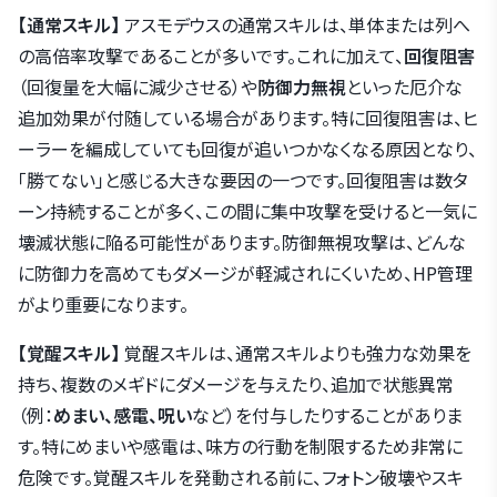
【通常スキル】
アスモデウスの通常スキルは、単体または列へ
の高倍率攻撃であることが多いです。これに加えて、
回復阻害
（回復量を大幅に減少させる）や
防御力無視
といった厄介な
追加効果が付随している場合があります。特に回復阻害は、ヒ
ーラーを編成していても回復が追いつかなくなる原因となり、
「勝てない」と感じる大きな要因の一つです。回復阻害は数タ
ーン持続することが多く、この間に集中攻撃を受けると一気に
壊滅状態に陥る可能性があります。防御無視攻撃は、どんな
に防御力を高めてもダメージが軽減されにくいため、HP管理
がより重要になります。
【覚醒スキル】
覚醒スキルは、通常スキルよりも強力な効果を
持ち、複数のメギドにダメージを与えたり、追加で状態異常
（例：
めまい、感電、呪い
など）を付与したりすることがありま
す。特にめまいや感電は、味方の行動を制限するため非常に
危険です。覚醒スキルを発動される前に、フォトン破壊やスキ