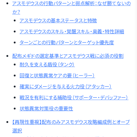
アスモデウスの行動パターンと弱点解析：なぜ勝てないの
か？
アスモデウスの基本ステータスと特徴
アスモデウスのスキル・覚醒スキル・奥義・特性詳細
ターンごとの行動パターンとターゲット優先度
配布メギドの選定基準とアスモデウス戦に必須の役割
耐久を支える盾役（タンク）
回復と状態異常ケアの要（ヒーラー）
確実にダメージを与える火力役（アタッカー）
戦況を有利にする補助役（サポーター・デバッファー）
状態異常対策役の重要性
【再現性重視】配布のみアスモデウス攻略編成例とオーブ
選択