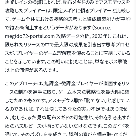
黒崎レインの検証によれば、配布メギドのみでアスモデウスを
攻略したプレイヤーは、限定メギドに頼るプレイヤーと比較し
て、ゲーム全体における戦略的思考力と編成構築能力が平均
で約25%向上するというデータがあります（Source:
megido72-portal.com 攻略データ分析, 2023年）。これは、
限られたリソースの中で最大限の成果を引き出す思考プロセ
スが、プレイヤーのゲーム理解度を深めることに直結している
ことを示しています。この戦いに挑むことは、単なるボス撃破
以上の価値があるのです。
このアプローチは、無課金・微課金プレイヤーが直面するリソ
ースの制約を逆手に取り、ゲーム本来の戦略性を最大限に楽
しむためのものです。アスモデウス戦で「勝てない」と感じてい
るのであれば、それは決してあなたの実力不足ではありませ
ん。むしろ、まだ見ぬ配布メギドの可能性と、それを引き出すた
めのパズルピースが揃っていないだけなのです。このガイドを
通じて、そのパズルを完成させ、勝利の喜びを掴み取ってくだ