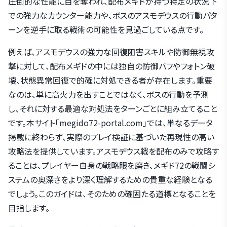
圧倒的な性能に目を奪われ、配布メギドが持つ特定の状況下
での強力なカウンター能力や、ボスのアスモデウスの行動パタ
ーンを逆手に取る戦術の可能性を見過ごしている点です。
例えば、アスモデウスの強力な回復阻害スキルや防御無視攻
撃に対して、配布メギドの中には独自の防御バフやフォトン破
壊、状態異常回復で的確に対処できる者が存在します。重要
なのは、単に高火力を出すことではなく、ボスの行動を予測
し、それに対する最適な対処法をターンごとに組み立てること
です。本サイト「megido72-portal.com」では、単なるデータ
掲載に終わらず、実際のプレイ検証に基づいた再現性の高い
攻略法を提供しています。アスモデウス戦を配布のみで攻略す
ることは、プレイヤー自身の戦略眼を磨き、メギド72の戦闘シ
ステムの奥深さをより深く理解するための貴重な経験となる
でしょう。このガイドは、そのための確固たる道標となることを
目指します。