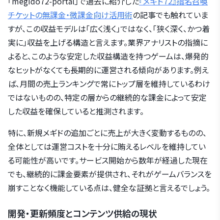
「megido72-portal」で過去に紹介した
『メギド72』指名召喚
チケットの無課金・微課金向け活用術
の記事でも触れていま
すが、この収益モデルは「広く浅く」ではなく、「狭く深く、かつ着
実に」収益を上げる構造と言えます。業界アナリストの指摘に
よると、このような安定した収益構造を持つゲームは、爆発的
なヒットがなくても長期的に運営される傾向があります。例え
ば、月間の売上ランキングで常にトップ層を維持しているわけ
ではないものの、特定の層からの継続的な課金によって安定
した収益を確保していると推測されます。
特に、新規メギドの追加ごとに売上が大きく変動するものの、
全体としては運営コストを十分に賄えるレベルを維持してい
る可能性が高いです。サービス開始から数年が経過した現在
でも、継続的に課金要素が提供され、それがゲームバランスを
崩すことなく機能している点は、健全な証拠と言えるでしょう。
開発・更新頻度とコンテンツ供給の現状